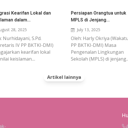
grasi Kearifan Lokal dan
Persiapan Orangtua untuk
laman dalam...
MPLS di Jenjang...
ugust 28, 2025
July 13, 2025
: Nurhidayani, S.Pd.
Oleh: Harly Okriya (Wakat
retaris IV PP BKTKI-DMI)
PP BKTKI-DMI) Masa
ajarkan kearifan lokal
Pengenalan Lingkungan
nilai keislaman....
Sekolah (MPLS) di jenjang...
Artikel lainnya
Hu
ak-