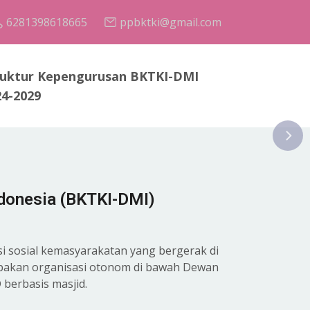
6281398618665
ppbktki@gmail.com
ruktur Kepengurusan BKTKI-DMI
24-2029
donesia (BKTKI-DMI)
i sosial kemasyarakatan yang bergerak di
rupakan organisasi otonom di bawah Dewan
berbasis masjid.