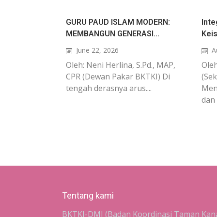
GURU PAUD ISLAM MODERN:
Inte
MEMBANGUN GENERASI...
Keis
June 22, 2026
A
Oleh: Neni Herlina, S.Pd., MAP,
Oleh
CPR (Dewan Pakar BKTKI) Di
(Sek
tengah derasnya arus....
Meng
dan 
Tentang kami
BKTKI-DMI (Badan Koordinasi Taman Kan