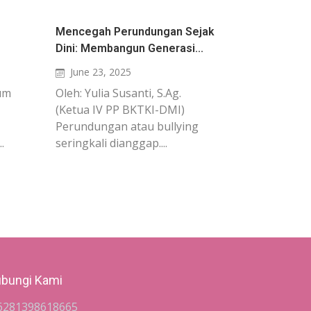
Mencegah Perundungan Sejak
Dini: Membangun Generasi...
June 23, 2025
um
Oleh: Yulia Susanti, S.Ag.
(Ketua IV PP BKTKI-DMI)
Perundungan atau bullying
.
seringkali dianggap....
bungi Kami
6281398618665